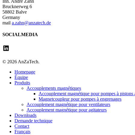
Inh. André Zahn
Brucknerweg 6
58802 Balve
Germany
mail
a.zahn@anzatech.de
SOCIALMEDIA
LinkedIn
© 2026 AnZaTech.
Close
Homepage
Menu
Équipe
Produits
Accouplements magnétiques
Accouplement magnétique pour pompes à pistons 
Magnetcoupleur pour pompes à engrenages
Accouplement magnétique pour ventilateurs
Accouplement magnétique pour agitateurs
Downloads
Demande technique
Contact
Français