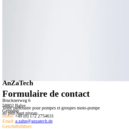
Search
AnZaTech
Formulaire de contact
Brucknerweg 6
58802 Balve
Votre partenaire pour pompes et groupes moto-pompe
Germany
au plus haut niveau
mobil:
+49 (0) 172 2754631
Email:
a.zahn@anzatech.de
Geschäftsführer: