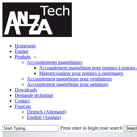
Skip
to
main
content
Menu
Homepage
Équipe
Produits
Accouplements magnétiques
Accouplement magnétique pour pompes à pistons 
Magnetcoupleur pour pompes à engrenages
Accouplement magnétique pour ventilateurs
Accouplement magnétique pour agitateurs
Downloads
Demande technique
Contact
Français
Deutsch
(
Allemand
)
English
(
Anglais
)
Press enter to begin your search
Searc
Close