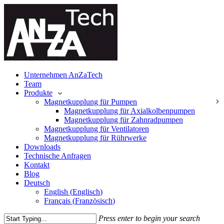
Skip
to
main
content
Menu
Unternehmen AnZaTech
Team
Produkte
Magnetkupplung für Pumpen
Magnetkupplung für Axialkolbenpumpen
Magnetkupplung für Zahnradpumpen
Magnetkupplung für Ventilatoren
Magnetkupplung für Rührwerke
Downloads
Technische Anfragen
Kontakt
Blog
Deutsch
English
(
Englisch
)
Français
(
Französisch
)
Press enter to begin your search